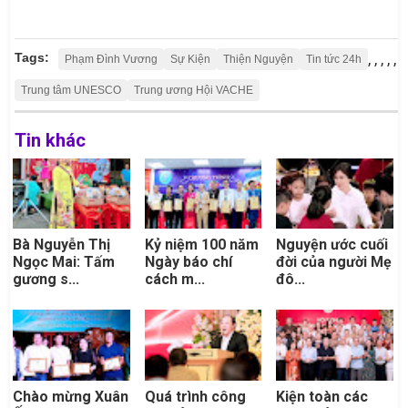
Tags:
,
,
,
,
,
Phạm Đình Vương
Sự Kiện
Thiện Nguyện
Tin tức 24h
Trung tâm UNESCO
Trung ương Hội VACHE
Tin khác
Bà Nguyễn Thị
Kỷ niệm 100 năm
Nguyện ước cuối
Ngọc Mai: Tấm
Ngày báo chí
đời của người Mẹ
gương s...
cách m...
đô...
Chào mừng Xuân
Quá trình công
Kiện toàn các