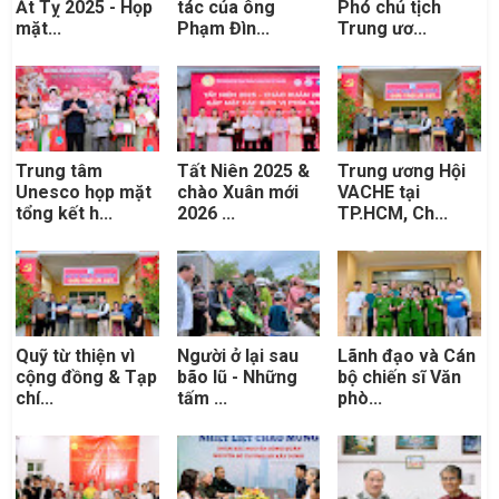
Ất Tỵ 2025 - Họp
tác của ông
Phó chủ tịch
mặt...
Phạm Đìn...
Trung ươ...
Trung tâm
Tất Niên 2025 &
Trung ương Hội
Unesco họp mặt
chào Xuân mới
VACHE tại
tổng kết h...
2026 ...
TP.HCM, Ch...
Quỹ từ thiện vì
Người ở lại sau
Lãnh đạo và Cán
cộng đồng & Tạp
bão lũ - Những
bộ chiến sĩ Văn
chí...
tấm ...
phò...