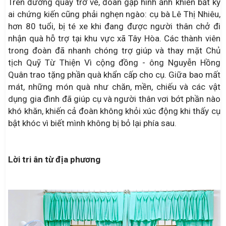
Trên đường quay trở về, đoàn gặp hình ảnh khiến bất kỳ
ai chứng kiến cũng phải nghẹn ngào: cụ bà Lê Thị Nhiêu,
hơn 80 tuổi, bị té xe khi đang được người thân chở đi
nhận quà hỗ trợ tại khu vực xã Tây Hòa. Các thành viên
trong đoàn đã nhanh chóng trợ giúp và thay mặt Chủ
tịch Quỹ Từ Thiện Vì cộng đồng - ông Nguyễn Hồng
Quân trao tặng phần quà khẩn cấp cho cụ. Giữa bao mất
mát, những món quà như chăn, mền, chiếu và các vật
dụng gia đình đã giúp cụ và người thân vơi bớt phần nào
khó khăn, khiến cả đoàn không khỏi xúc động khi thấy cụ
bật khóc vì biết mình không bị bỏ lại phía sau.
Lời tri ân từ địa phương