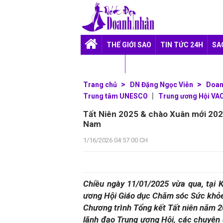
THẾ GIỚI SAO
TIN TỨC 24H
SA
TUỔI TEEN
Trang chủ
DN Đặng Ngọc Viễn
Doan
Trung tâm UNESCO
Trung ương Hội VA
Tất Niên 2025 & chào Xuân mới 20
Nam
1/16/2026 04:57:00 CH
Chiều ngày 11/01/2025 vừa qua, tại 
ương Hội Giáo dục Chăm sóc Sức khỏe
Chương trình Tổng kết Tất niên năm 
lãnh đạo Trung ương Hội, các chuyên g