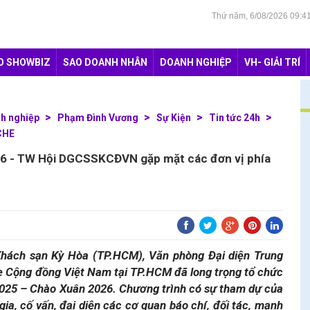
Thứ năm, 6/08/2026 09:
O SHOWBIZ
SAO DOANH NHÂN
DOANH NGHIỆP
VH- GIẢI TRÍ
h nghiệp
Phạm Đình Vương
Sự Kiện
Tin tức 24h
CHE
26 - TW Hội DGCSSKCĐVN gặp mặt các đơn vị phía
Khách sạn Kỳ Hòa (TP.HCM), Văn phòng Đại diện Trung
 Cộng đồng Việt Nam tại TP.HCM đã long trọng tổ chức
2025 – Chào Xuân 2026. Chương trình có sự tham dự của
ia, cố vấn, đại diện các cơ quan báo chí, đối tác, mạnh