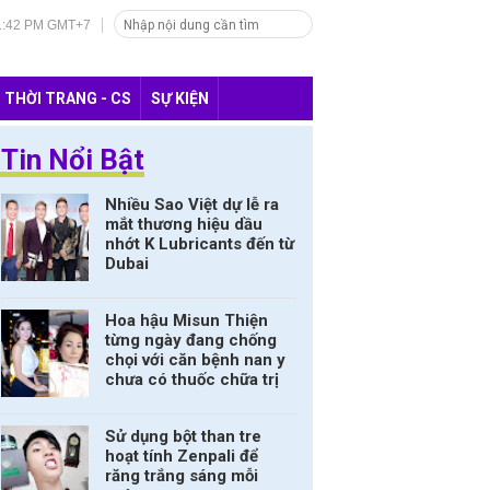
41:44 PM GMT+7
THỜI TRANG - CS
SỰ KIỆN
Tin Nổi Bật
Nhiều Sao Việt dự lễ ra
mắt thương hiệu dầu
nhớt K Lubricants đến từ
Dubai
Hoa hậu Misun Thiện
từng ngày đang chống
chọi với căn bệnh nan y
chưa có thuốc chữa trị
Sử dụng bột than tre
hoạt tính Zenpali để
răng trắng sáng mỗi