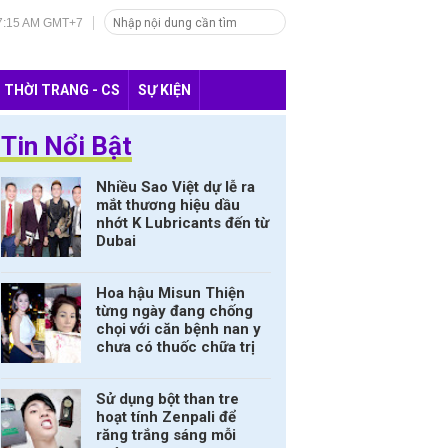
07:17 AM GMT+7
THỜI TRANG - CS
SỰ KIỆN
Tin Nổi Bật
Nhiều Sao Việt dự lễ ra
mắt thương hiệu dầu
nhớt K Lubricants đến từ
Dubai
Hoa hậu Misun Thiện
từng ngày đang chống
chọi với căn bệnh nan y
chưa có thuốc chữa trị
Sử dụng bột than tre
hoạt tính Zenpali để
răng trắng sáng mỗi