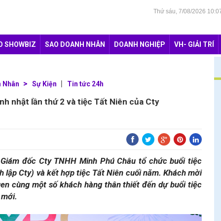
Thứ sáu, 7/08/2026 10:
O SHOWBIZ
SAO DOANH NHÂN
DOANH NGHIỆP
VH- GIẢI TRÍ
h Nhân
Sự Kiện
Tin tức 24h
h nhật lần thứ 2 và tiệc Tất Niên của Cty
 Giám đốc Cty TNHH Minh Phú Châu tổ chức buổi tiệc
nh lập Cty) và kết hợp tiệc Tất Niên cuối năm. Khách mời
en cùng một số khách hàng thân thiết đến dự buổi tiệc
 mới.