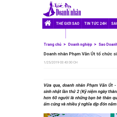
THẾ GIỚI SAO
TIN TỨC 24H
SA
TUỔI TEEN
Trang chủ
Doanh nghiệp
Sao Doan
Doanh nhân Phạm Văn Út tổ chức sin
1/25/2019 03:43:00 CH
Vừa qua, doanh nhân Phạm Văn Út -
sinh nhật lần thứ 2 (Kỷ niệm ngày thà
hơn 60 người là những bạn bè thân qu
ấm cúng và nhiều ý nghĩa dịp đón năm